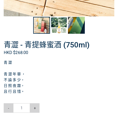
青澀 - 青提蜂蜜酒 (750ml)
HKD $268.00
青 澀
青 澀 年 華 ，
不 論 多 少，
日 照 夜 霧，
且 行 且 惜。
-
+