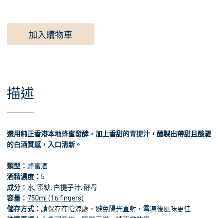
加入購物車
描述
選用純正香港本地蜂蜜發酵，加上香甜的青提汁，釀製出帶甜且酸澀
的白酒質感，入口淸新。
類型：
蜂蜜酒
酒精濃度：
5
成分：
水, 蜜糖, 白提子汁, 酵母
容量：
750ml (16 fingers)
儲存方式：
請保存在陰涼處，避免陽光直射，雪凍後風味更佳