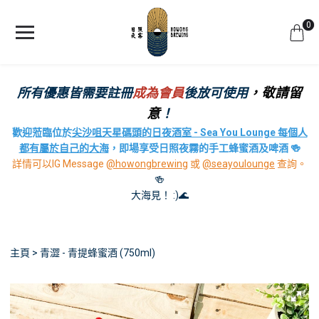
0
所有優惠皆需要註冊
成為會員
後放可使用
，敬請留
意
！
歡迎蒞臨位於
尖沙咀天星碼頭的日夜酒室 - Sea You Lounge 每個人
都有屬於自己的大海
，即場享受日照夜霧的手工蜂蜜酒及啤酒 🍻
詳情可以IG Message
@howongbrewing
或
@seayoulounge
查詢。
🍻
大海見！ :)🌊
主頁
青澀 - 青提蜂蜜酒 (750ml)